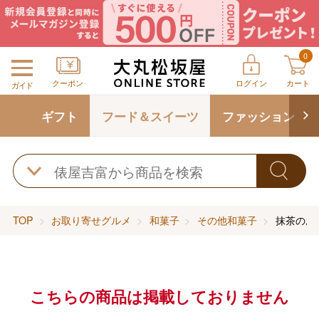
0
クーポン
ログイン
カート
ガイド
ギフト
フード＆スイーツ
ファッション
TOP
お取り寄せグルメ
和菓子
その他和菓子
抹茶のお
こちらの商品は掲載しておりません