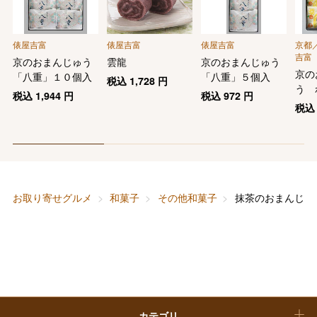
バレンタインチョコレート
フード＆スイーツ
ホワイトデー
俵屋吉富
俵屋吉富
俵屋吉富
京都
吉富
大丸・松坂屋のギフト
ビューティー
京のおまんじゅう
雲龍
京のおまんじゅう
母の日
京の
「八重」１０個入
「八重」５個入
税込
1,728
円
う 
ファッション
出産内祝い
税込
1,944
円
税込
972
円
入り
父の日
税
ホーム＆インテリア
結婚内祝い
お中元
ベビー＆キッズ
お香典返し
敬老の日
お取り寄せグルメ
和菓子
その他和菓子
抹茶のおまんじゅ
快気祝い
お歳暮
入学内祝い
おせち料理
クリスマスケーキ
カテゴリ