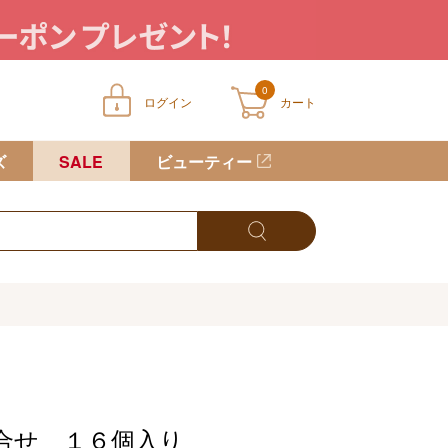
0
ログイン
カート
ートに商品が入っていません
ズ
SALE
ビューティー
合せ １６個入り