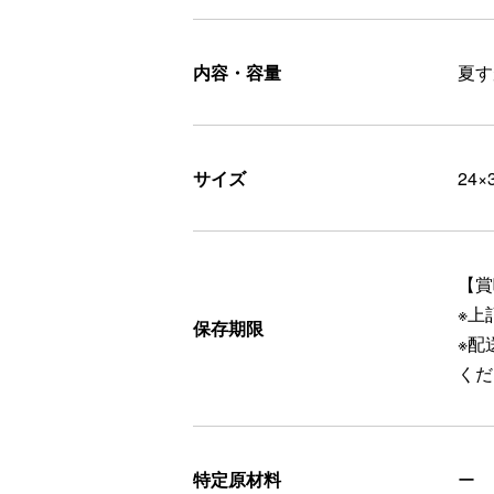
内容・容量
夏す
サイズ
24×
【賞
※上
保存期限
※配
くだ
特定原材料
ー