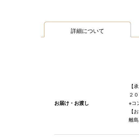
詳細について
【承
２０
お届け・お渡し
※コ
【お
離島