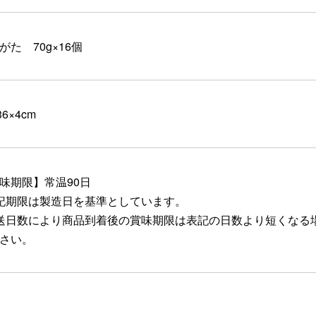
がた 70g×16個
36×4cm
味期限】常温90日
記期限は製造日を基準としています。
送日数により商品到着後の賞味期限は表記の日数より短くなる
さい。