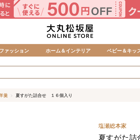
カ
ファッション
ホーム＆インテリア
ベビー＆キッ
羊羹
夏すがた詰合せ １６個入り
塩瀬総本家
夏すがた詰