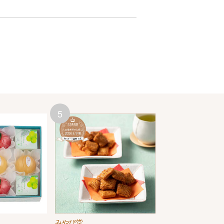
5
6
みやび堂
宗家 源吉兆庵