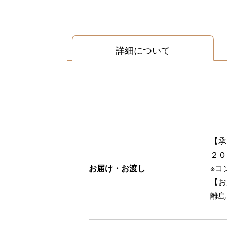
詳細について
【承
２０
お届け・お渡し
※コ
【お
離島