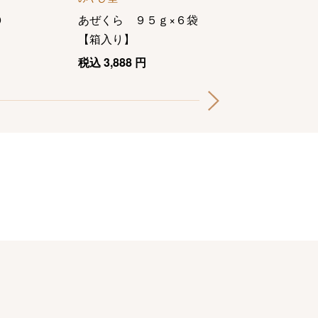
０
あぜくら ９５ｇ×６袋
夏菓撰ＯＮ５０
【箱入り】
税込
5,400
円
税込
3,888
円