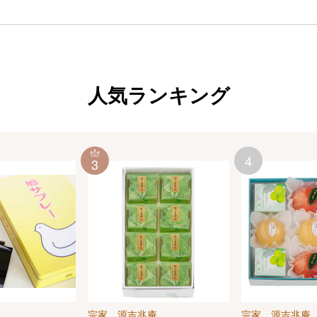
人気ランキング
4
3
宗家 源吉兆庵
宗家 源吉兆庵