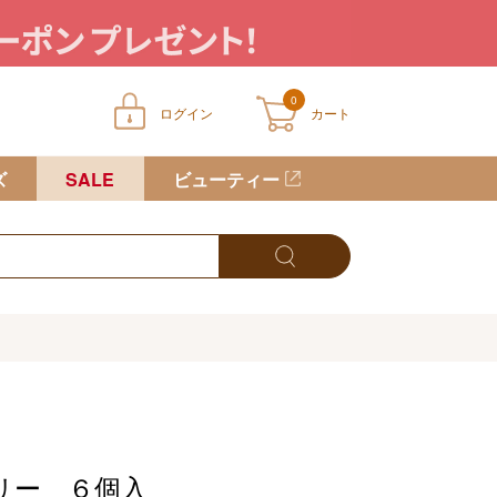
0
ログイン
カート
ートに商品が入っていません
ズ
SALE
ビューティー
リー ６個入