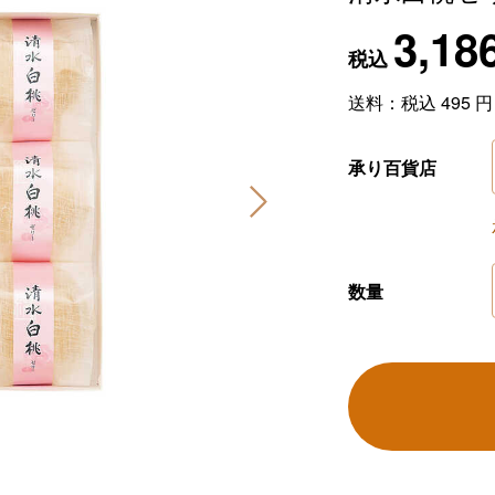
3,18
税込
送料：税込
495
円
承り百貨店
数量