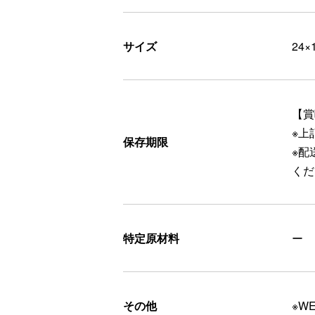
サイズ
24×
【賞
※上
保存期限
※配
くだ
特定原材料
ー
その他
※W