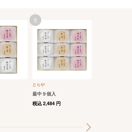
5
6
とらや
京都祇園あのん
最中９個入
あんぽーねプレ
スタチオ）１０
税込
2,484
円
組）
税込
2,160
円