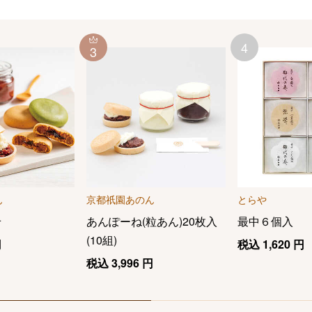
4
3
ん
京都祇園あのん
とらや
せ
あんぽーね(粒あん)20枚入
最中６個入
(10組)
円
税込
1,620
円
税込
3,996
円