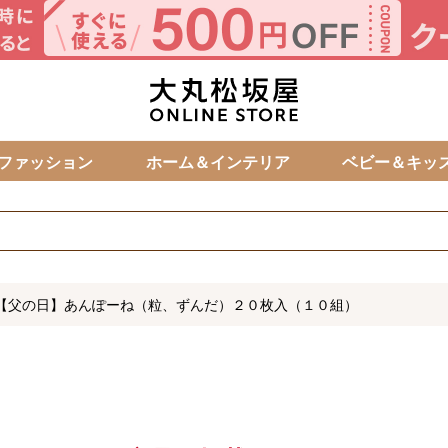
カ
ファッション
ホーム＆インテリア
ベビー＆キッ
【父の日】あんぽーね（粒、ずんだ）２０枚入（１０組）