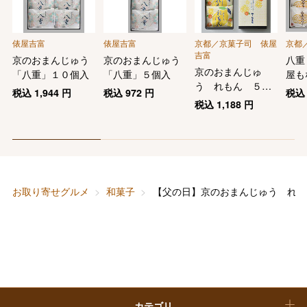
バレンタインチョコレート
フード＆スイーツ
ホワイトデー
俵屋吉富
俵屋吉富
京都／京菓子司 俵屋
京都
吉富
大丸・松坂屋のギフト
ビューティー
京のおまんじゅう
京のおまんじゅう
八重
母の日
京のおまんじゅ
「八重」１０個入
「八重」５個入
屋も
う れもん ５個
ファッション
出産内祝い
税込
1,944
円
税込
972
円
税
入り
父の日
税込
1,188
円
ホーム＆インテリア
結婚内祝い
お中元
ベビー＆キッズ
お香典返し
敬老の日
お取り寄せグルメ
和菓子
【父の日】京のおまんじゅう れも
快気祝い
お歳暮
入学内祝い
おせち料理
クリスマスケーキ
カテゴリ