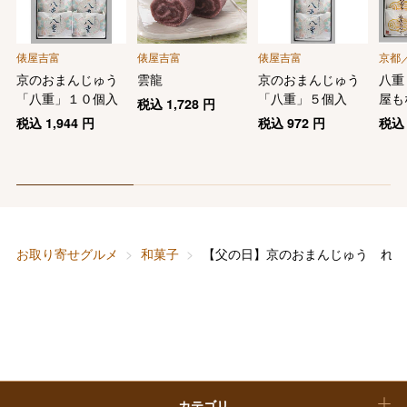
バレンタインチョコレート
フード＆スイーツ
ホワイトデー
俵屋吉富
俵屋吉富
俵屋吉富
京都
大丸・松坂屋のギフト
ビューティー
京のおまんじゅう
雲龍
京のおまんじゅう
八重
母の日
「八重」１０個入
「八重」５個入
屋も
税込
1,728
円
ファッション
出産内祝い
税込
1,944
円
税込
972
円
税
父の日
ホーム＆インテリア
結婚内祝い
お中元
ベビー＆キッズ
お香典返し
敬老の日
お取り寄せグルメ
和菓子
【父の日】京のおまんじゅう れも
快気祝い
お歳暮
入学内祝い
おせち料理
クリスマスケーキ
カテゴリ