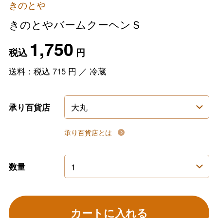
きのとや
きのとやバームクーヘンＳ
1,750
税込
円
送料：税込
715
円
／
冷蔵
承り百貨店
承り百貨店とは
数量
カートに入れる