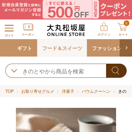
0
クーポン
ログイン
カート
ガイド
ギフト
フード＆スイーツ
ファッション
TOP
お取り寄せグルメ
洋菓子
バウムクーヘン
きのと