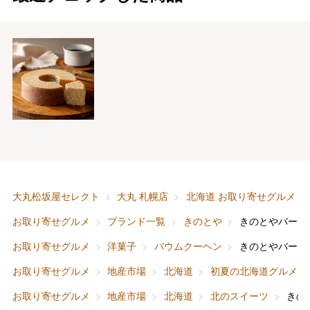
バレンタインチョコレート
フード＆スイーツ
ホワイトデー
大丸・松坂屋のギフト
ビューティー
母の日
大丸松坂屋セレクト
大丸 札幌店
北海道 お取り寄せグルメ
ファッション
出産内祝い
お取り寄せグルメ
ブランド一覧
きのとや
きのとやバーム
父の日
お取り寄せグルメ
洋菓子
バウムクーヘン
きのとやバーム
ホーム＆インテリア
結婚内祝い
お中元
お取り寄せグルメ
地産市場
北海道
初夏の北海道グルメ
ベビー＆キッズ
お香典返し
お取り寄せグルメ
地産市場
北海道
北のスイーツ
きの
敬老の日