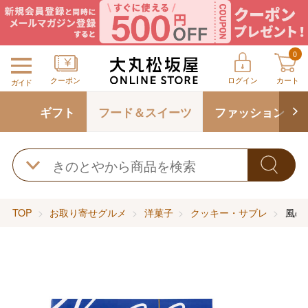
0
クーポン
ログイン
カート
ガイド
ギフト
フード＆スイーツ
ファッション
TOP
お取り寄せグルメ
洋菓子
クッキー・サブレ
風の