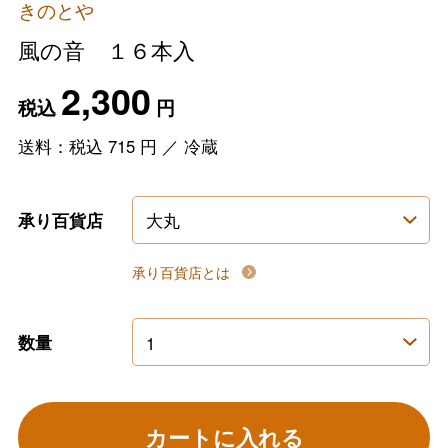
きのとや
風の音 １６本入
2,300
税込
円
送料：税込
715
円
／
冷蔵
承り百貨店
承り百貨店とは
数量
カートに入れる