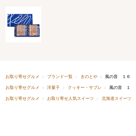
バレンタインチョコレート
フード＆スイーツ
ホワイトデー
大丸・松坂屋のギフト
ビューティー
母の日
ファッション
出産内祝い
父の日
ホーム＆インテリア
結婚内祝い
お中元
お取り寄せグルメ
ブランド一覧
きのとや
風の音 １６本
ベビー＆キッズ
お香典返し
お取り寄せグルメ
洋菓子
クッキー・サブレ
風の音 １６
敬老の日
お取り寄せグルメ
お取り寄せ人気スイーツ
北海道スイーツ
快気祝い
お歳暮
入学内祝い
おせち料理
クリスマスケーキ