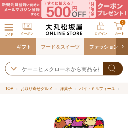
0
クーポン
ログイン
カート
ガイド
ギフト
フード＆スイーツ
ファッション
TOP
お取り寄せグルメ
洋菓子
パイ・ミルフィーユ
ア