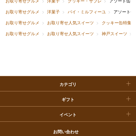
お取り寄せグルメ
洋菓子
クッキー・サブレ
アソート缶ギ
ホーム＆インテリア
結婚内祝い
お中元
お取り寄せグルメ
洋菓子
パイ・ミルフィーユ
アソート缶
ベビー＆キッズ
お香典返し
お取り寄せグルメ
お取り寄せ人気スイーツ
クッキー缶特集
敬老の日
お取り寄せグルメ
お取り寄せ人気スイーツ
神戸スイーツ
快気祝い
お歳暮
入学内祝い
おせち料理
クリスマスケーキ
カテゴリ
福袋
ギフト
イベント
お問い合わせ