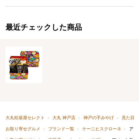
最近チェックした商品
バレンタインチョコレート
フード＆スイーツ
ホワイトデー
大丸・松坂屋のギフト
ビューティー
母の日
大丸松坂屋セレクト
大丸 神戸店
神戸の手みやげ
見た目
ファッション
出産内祝い
お取り寄せグルメ
ブランド一覧
ケーニヒスクローネ
アソ
父の日