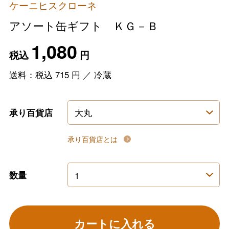
ケーニヒスクローネ
アソート缶ギフト ＫＧ－Ｂ
1,080
税込
円
送料：税込
715
円
／
冷蔵
承り百貨店
承り百貨店とは
数量
カートに入れる