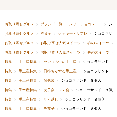
お取り寄せグルメ
ブランド一覧
メリーチョコレート
ショ
お取り寄せグルメ
洋菓子
クッキー・サブレ
ショコラサン
バレンタインチョコレート
お取り寄せグルメ
お取り寄せ人気スイーツ
春のスイーツ
フード＆スイーツ
ホワイトデー
お取り寄せグルメ
お取り寄せ人気スイーツ
春のスイーツ
大丸・松坂屋のギフト
ビューティー
母の日
特集
手土産特集
センスのいい手土産
ショコラサンド ８
ファッション
出産内祝い
特集
手土産特集
日持ちがする手土産
ショコラサンド ８
父の日
特集
手土産特集
個包装
ショコラサンド ８個入
ホーム＆インテリア
結婚内祝い
お中元
特集
手土産特集
女子会・ママ会
ショコラサンド ８個入
ベビー＆キッズ
お香典返し
特集
手土産特集
引っ越し
ショコラサンド ８個入
敬老の日
特集
手土産特集
洋菓子
ショコラサンド ８個入
快気祝い
お歳暮