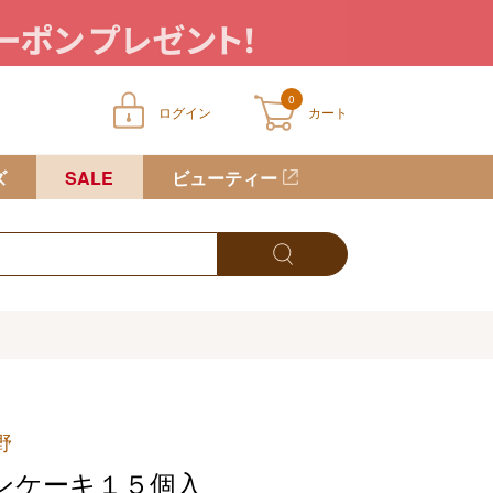
0
ログイン
カート
ートに商品が入っていません
ズ
SALE
ビューティー
野
ンケーキ１５個入