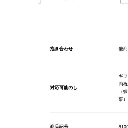
抱き合わせ
他商
ギフ
内祝
対応可能のし
（蝶
事）
商品記号
810