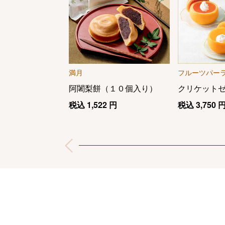
満月
フルーツパー
阿闍梨餅（１０個入り）
クリケット
税込
1,522
円
税込
3,750