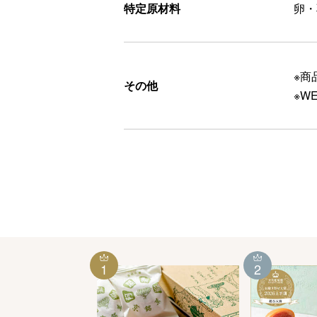
特定原材料
卵・
※商
その他
※W
1
2