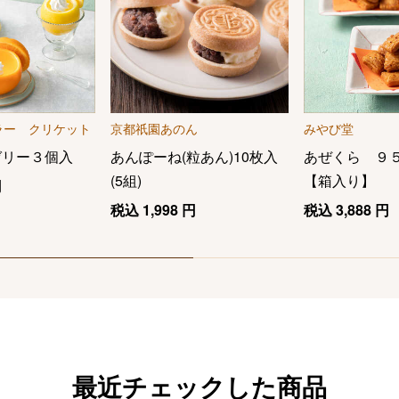
ラー クリケット
京都祇園あのん
みやび堂
ゼリー３個入
あんぽーね(粒あん)10枚入
あぜくら ９
(5組)
【箱入り】
円
税込
1,998
円
税込
3,888
円
最近チェックした商品