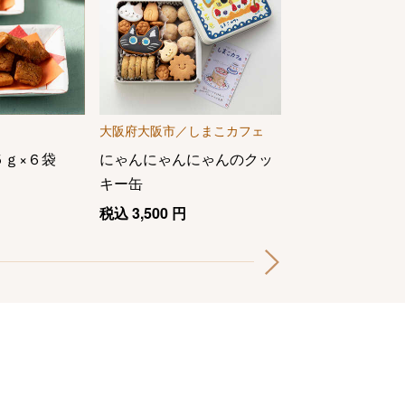
大阪府大阪市／しまこカフェ
福壽堂秀信
５ｇ×６袋
にゃんにゃんにゃんのクッ
花御堂１５個入
キー缶
税込
2,754
円
税込
3,500
円