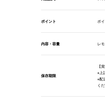
ポイント
ポ
内容・容量
レモ
【賞
※上
保存期限
※配
くだ