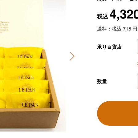
4,32
税込
送料：税込
715
承り百貨店
数量