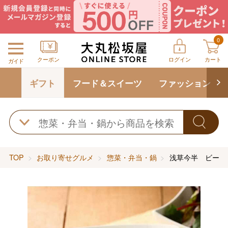
0
クーポン
ログイン
カート
ガイド
ギフト
フード＆スイーツ
ファッション
TOP
お取り寄せグルメ
惣菜・弁当・鍋
浅草今半 ビーフ