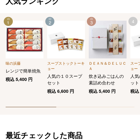
人気ランキング
4
1
2
3
味の浜藤
スープストックトーキ
ＤＥＡＮ＆ＤＥＬＵＣ
スー
ョー
Ａ
ョー
レンジで簡単焼魚
人気の１０スープ
炊き込みごはんの
人気
税込
5,400
円
セット
素詰め合わせ
ット
税込
6,600
円
税込
5,400
円
税
最近チェックした商品