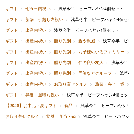
ギフト
七五三内祝い
浅草今半 ビーフハヤシ4個セット
ギフト
新築・引越し内祝い
浅草今半 ビーフハヤシ4個セッ
ギフト
出産内祝い
浅草今半 ビーフハヤシ4個セット
バレンタインチョコレート
ギフト
出産内祝い
贈り先別
親や親戚
浅草今半 ビー
フード＆スイーツ
ホワイトデー
ギフト
出産内祝い
贈り先別
お子様のいるファミリー
大丸・松坂屋のギフト
ビューティー
母の日
ギフト
出産内祝い
贈り先別
仲の良い友人
浅草今半 
ファッション
出産内祝い
ギフト
出産内祝い
贈り先別
同僚などグループ
浅草今
父の日
ギフト
出産内祝い
お取り寄せグルメ
惣菜・弁当・鍋
ホーム＆インテリア
結婚内祝い
お中元
ギフト
昇進・退職お祝い
浅草今半 ビーフハヤシ4個セット
ベビー＆キッズ
お香典返し
【2026】お中元・夏ギフト
食品
浅草今半 ビーフハヤシ4個
敬老の日
お取り寄せグルメ
惣菜・弁当・鍋
浅草今半 ビーフハヤシ4
快気祝い
お歳暮
入学内祝い