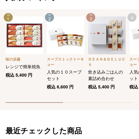
4
1
2
3
味の浜藤
スープストックトーキ
ＤＥＡＮ＆ＤＥＬＵＣ
スー
ョー
Ａ
ョー
レンジで簡単焼魚
人気の１０スープ
炊き込みごはんの
人気
税込
5,400
円
セット
素詰め合わせ
ット
税込
6,600
円
税込
5,400
円
税
最近チェックした商品