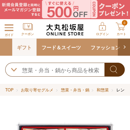
0
クーポン
ログイン
カート
ガイド
ギフト
フード＆スイーツ
ファッション
TOP
お取り寄せグルメ
惣菜・弁当・鍋
和惣菜
レンジ