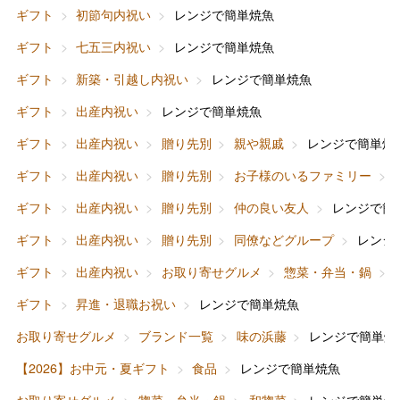
ギフト
初節句内祝い
レンジで簡単焼魚
ギフト
七五三内祝い
レンジで簡単焼魚
ギフト
新築・引越し内祝い
レンジで簡単焼魚
ギフト
出産内祝い
レンジで簡単焼魚
ギフト
出産内祝い
贈り先別
親や親戚
レンジで簡単焼
バレンタインチョコレート
ギフト
出産内祝い
贈り先別
お子様のいるファミリー
フード＆スイーツ
ホワイトデー
ギフト
出産内祝い
贈り先別
仲の良い友人
レンジで簡
大丸・松坂屋のギフト
ビューティー
母の日
ギフト
出産内祝い
贈り先別
同僚などグループ
レンジ
ファッション
出産内祝い
ギフト
出産内祝い
お取り寄せグルメ
惣菜・弁当・鍋
父の日
ギフト
昇進・退職お祝い
レンジで簡単焼魚
ホーム＆インテリア
結婚内祝い
お中元
お取り寄せグルメ
ブランド一覧
味の浜藤
レンジで簡単焼
ベビー＆キッズ
お香典返し
【2026】お中元・夏ギフト
食品
レンジで簡単焼魚
敬老の日