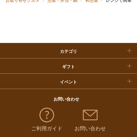
お取り寄せグルメ
惣菜・弁当・鍋
和惣菜
レンジで簡単焼
快気祝い
お歳暮
入学内祝い
おせち料理
クリスマスケーキ
カテゴリ
福袋
ギフト
イベント
お問い合わせ
ご利用ガイド
お問い合わせ