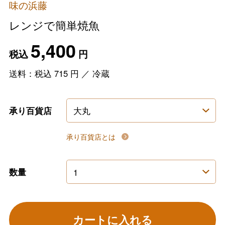
味の浜藤
レンジで簡単焼魚
5,400
税込
円
送料：税込
715
円
／
冷蔵
承り百貨店
承り百貨店とは
数量
カートに入れる