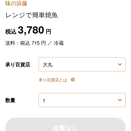
味の浜藤
レンジで簡単焼魚
3,780
税込
円
送料：税込
715
円
／
冷蔵
承り百貨店
承り百貨店とは
数量
在庫なし