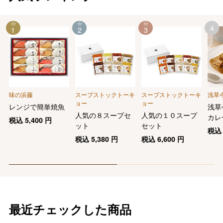
4
1
2
3
味の浜藤
スープストックトーキ
スープストックトーキ
浅草
ョー
ョー
レンジで簡単焼魚
浅草
人気の８スープセ
人気の１０スープ
カレ
税込
5,400
円
ット
セット
ビー
税
個セ
税込
5,380
円
税込
6,600
円
最近チェックした商品