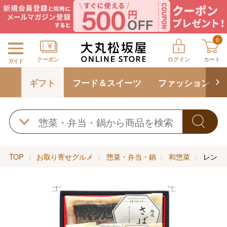
0
クーポン
ログイン
カート
ガイド
ギフト
フード＆スイーツ
ファッション
TOP
お取り寄せグルメ
惣菜・弁当・鍋
和惣菜
レンジ