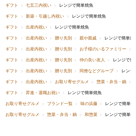
ギフト
七五三内祝い
レンジで簡単焼魚
ギフト
新築・引越し内祝い
レンジで簡単焼魚
ギフト
出産内祝い
レンジで簡単焼魚
バレンタインチョコレート
ギフト
出産内祝い
贈り先別
親や親戚
レンジで簡単焼
フード＆スイーツ
ホワイトデー
ギフト
出産内祝い
贈り先別
お子様のいるファミリー
大丸・松坂屋のギフト
ビューティー
母の日
ギフト
出産内祝い
贈り先別
仲の良い友人
レンジで簡
ファッション
出産内祝い
ギフト
出産内祝い
贈り先別
同僚などグループ
レンジ
父の日
ギフト
出産内祝い
お取り寄せグルメ
惣菜・弁当・鍋
ホーム＆インテリア
結婚内祝い
お中元
ギフト
昇進・退職お祝い
レンジで簡単焼魚
ベビー＆キッズ
お香典返し
お取り寄せグルメ
ブランド一覧
味の浜藤
レンジで簡単焼
敬老の日
お取り寄せグルメ
惣菜・弁当・鍋
和惣菜
レンジで簡単焼
快気祝い
お歳暮
入学内祝い
おせち料理