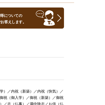
時期等についての
でお答えします。
学）／内祝（新築）／内祝（快気）／
御祝（御入学）／御祝（新築）／御祝
）／志（仏事）／満中陰志／お供（仏