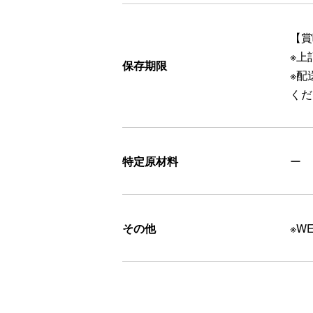
【賞
※上
保存期限
※配
くだ
特定原材料
ー
その他
※W