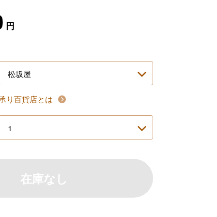
0
円
承り百貨店とは
在庫なし