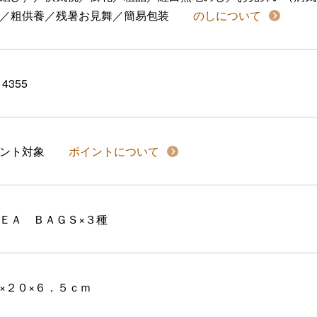
／粗供養／残暑お見舞／簡易包装
のしについて
14355
イント対象
ポイントについて
ＥＡ ＢＡＧＳ×３種
×２０×６．５ｃｍ