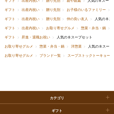
ギフト
出産内祝い
贈り先別
親や親戚
人気の８スープ
大丸・松坂屋のギフト
ビューティー
母の日
ギフト
出産内祝い
贈り先別
お子様のいるファミリー
ファッション
出産内祝い
ギフト
出産内祝い
贈り先別
仲の良い友人
人気の８ス
父の日
ギフト
出産内祝い
お取り寄せグルメ
惣菜・弁当・鍋
ホーム＆インテリア
結婚内祝い
お中元
ギフト
昇進・退職お祝い
人気の８スープセット
ベビー＆キッズ
お香典返し
お取り寄せグルメ
惣菜・弁当・鍋
洋惣菜
人気の８スープ
敬老の日
お取り寄せグルメ
ブランド一覧
スープストックトーキョー
快気祝い
お歳暮
入学内祝い
おせち料理
クリスマスケーキ
カテゴリ
福袋
ギフト