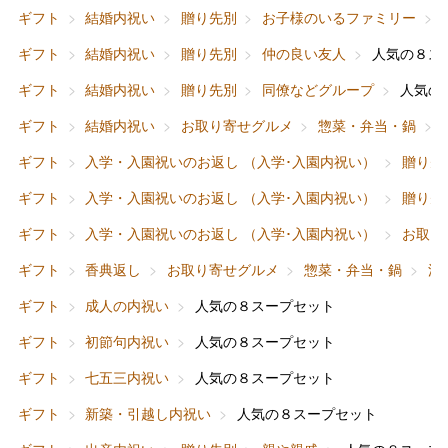
ギフト
結婚内祝い
贈り先別
お子様のいるファミリー
ギフト
結婚内祝い
贈り先別
仲の良い友人
人気の８ス
ギフト
結婚内祝い
贈り先別
同僚などグループ
人気の
ギフト
結婚内祝い
お取り寄せグルメ
惣菜・弁当・鍋
ギフト
入学・入園祝いのお返し （入学･入園内祝い）
贈り先
ギフト
入学・入園祝いのお返し （入学･入園内祝い）
贈り先
ギフト
入学・入園祝いのお返し （入学･入園内祝い）
お取り
ギフト
香典返し
お取り寄せグルメ
惣菜・弁当・鍋
洋
ギフト
成人の内祝い
人気の８スープセット
ギフト
初節句内祝い
人気の８スープセット
ギフト
七五三内祝い
人気の８スープセット
バレンタインチョコレート
ギフト
新築・引越し内祝い
人気の８スープセット
フード＆スイーツ
ホワイトデー