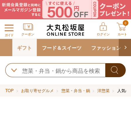
0
クーポン
ログイン
カート
ガイド
ギフト
フード＆スイーツ
ファッション
TOP
お取り寄せグルメ
惣菜・弁当・鍋
洋惣菜
人気の