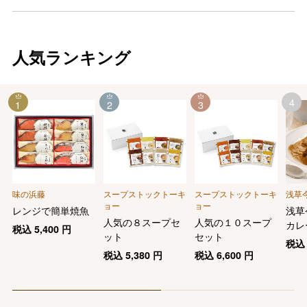
人気ランキング
4
1
2
3
味の浜藤
スープストックトーキ
スープストックトーキ
浅草
ョー
ョー
レンジで簡単焼魚
浅草
人気の８スープセ
人気の１０スープ
カレ
税込
5,400
円
ット
セット
ビー
税
個セ
税込
5,380
円
税込
6,600
円