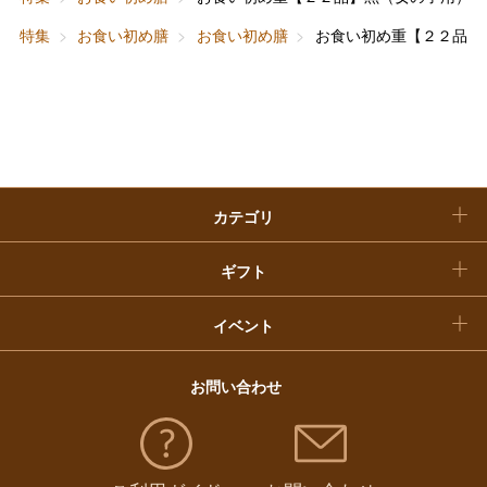
敬老の日
特集
お食い初め膳
お食い初め膳
お食い初め重【２２品】
快気祝い
お歳暮
入学内祝い
おせち料理
クリスマスケーキ
カテゴリ
福袋
ギフト
イベント
お問い合わせ