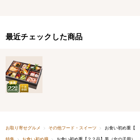
最近チェックした商品
バレンタインチョコレート
フード＆スイーツ
ホワイトデー
大丸・松坂屋のギフト
ビューティー
母の日
ファッション
出産内祝い
父の日
ホーム＆インテリア
結婚内祝い
お中元
お取り寄せグルメ
その他フード・スイーツ
お食い初め重【２
ベビー＆キッズ
お香典返し
特集
お食い初め膳
お食い初め重【２２品】黒（女の子用）