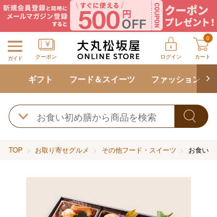
0
クーポン
ログイン
カート
ガイド
ギフト
フード＆スイーツ
ファッション
TOP
お取り寄せグルメ
その他フード・スイーツ
お食い初