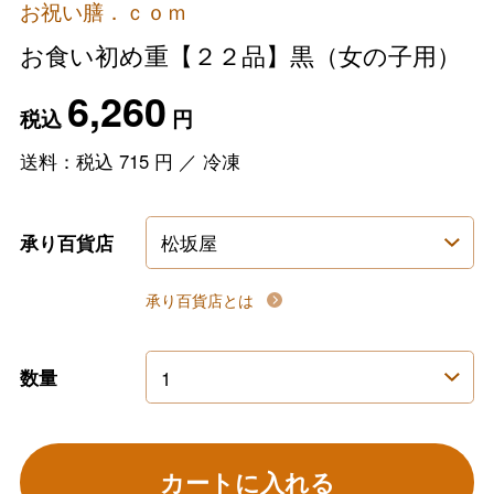
お祝い膳．ｃｏｍ
お食い初め重【２２品】黒（女の子用）
6,260
税込
円
送料：税込
715
円
／
冷凍
承り百貨店
承り百貨店とは
数量
カートに入れる