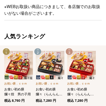
※WEBお取扱い商品につきまして、各店舗でのお取扱
いがない場合がございます。
人気ランキング
1
2
3
お祝い膳．ｃｏｍ
お祝い膳．ｃｏｍ
お祝い膳．ｃｏｍ
お食い初め膳
お食い初め膳
お食い初め膳
爛々煌 男の子用
爛々（らんらん）
爛々（らんらん）
（女の子用）
（男の子用）
税込
8,760
円
税込
7,280
円
税込
7,280
円