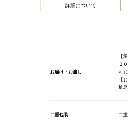
詳細について
【承
２０
お届け・お渡し
※コ
【お
離島
二重包装
二重