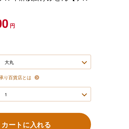
00
円
承り百貨店とは
カートに入れる