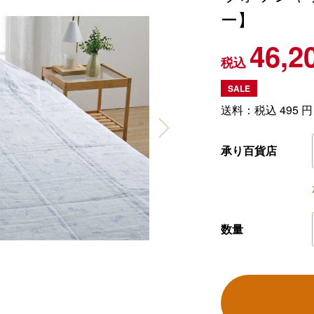
ー】
46,2
税込
SALE
送料：税込
495
円
承り百貨店
数量