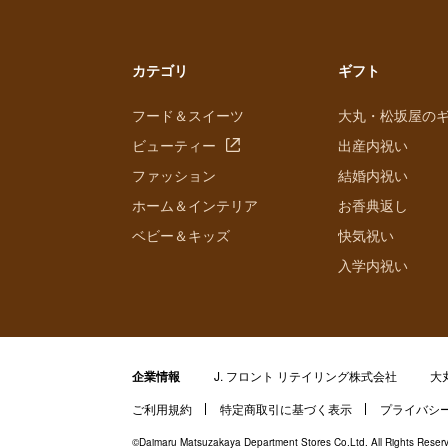
カテゴリ
ギフト
フード＆スイーツ
大丸・松坂屋の
ビューティー
出産内祝い
ファッション
結婚内祝い
ホーム＆インテリア
お香典返し
ベビー＆キッズ
快気祝い
入学内祝い
企業情報
J. フロント リテイリング株式会社
大
ご利用規約
特定商取引に基づく表示
プライバシ
©Daimaru Matsuzakaya Department Stores Co.Ltd. All Rights Reser