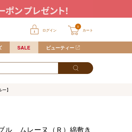
0
ログイン
カート
ートに商品が入っていません
ズ
SALE
ビューティー
ルー】
ブル ムレーヌ（Ｒ）綿敷き