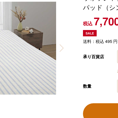
パッド（シ
7,70
税込
SALE
送料：税込
495
円
承り百貨店
数量