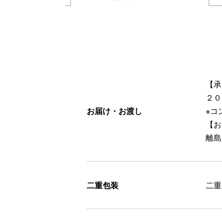
【承
２０
お届け・お渡し
※コ
【お
離島
二重包装
二重