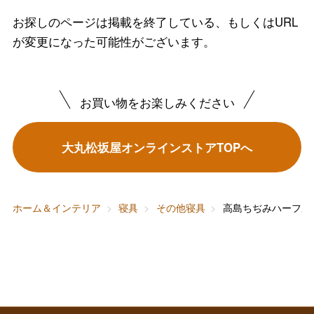
バレンタインチョコレート
お探しのページは掲載を終了している、もしくはURL
フード＆スイーツ
が変更になった可能性がございます。
ホワイトデー
大丸・松坂屋のギフト
ビューティー
母の日
お買い物をお楽しみください
ファッション
出産内祝い
父の日
ホーム＆インテリア
結婚内祝い
大丸松坂屋オンラインストアTOPへ
お中元
ベビー＆キッズ
お香典返し
敬老の日
ホーム＆インテリア
寝具
その他寝具
高島ちぢみハーフ肌
快気祝い
お歳暮
入学内祝い
おせち料理
クリスマスケーキ