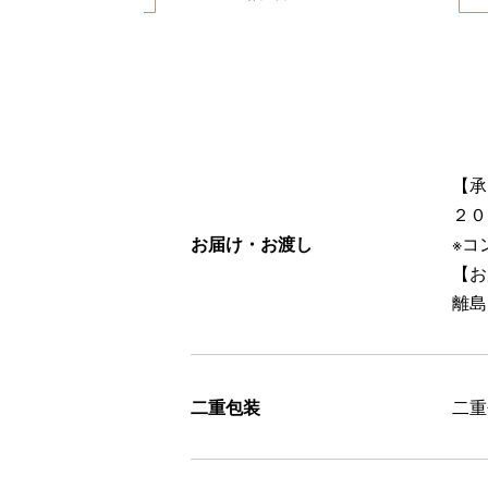
【承
２０
お届け・お渡し
※コ
【お
離島
二重包装
二重