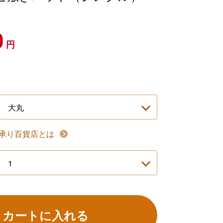
】
0
円
承り百貨店とは
カートに入れる