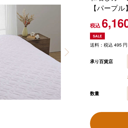
【パープル
6,16
税込
SALE
送料：税込
495
円
承り百貨店
数量