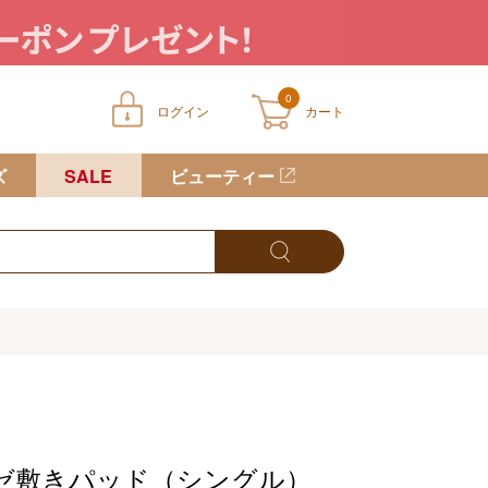
0
ログイン
カート
ートに商品が入っていません
ズ
SALE
ビューティー
ゼ敷きパッド（シングル）