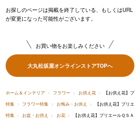
お探しのページは掲載を終了している、もしくはURL
が変更になった可能性がございます。
バレンタインチョコレート
フード＆スイーツ
ホワイトデー
お買い物をお楽しみください
大丸・松坂屋のギフト
ビューティー
母の日
大丸松坂屋オンラインストアTOPへ
ファッション
出産内祝い
父の日
ホーム＆インテリア
結婚内祝い
お中元
ホーム＆インテリア
フラワー
お供え花
【お供え花】プリ
ベビー＆キッズ
お香典返し
特集
フラワー特集
お悔み・お供え
【お供え花】プリエー
敬老の日
特集
お盆・お供え
お花
【お供え花】プリエールＱＳＡ 
快気祝い
お歳暮
入学内祝い
おせち料理