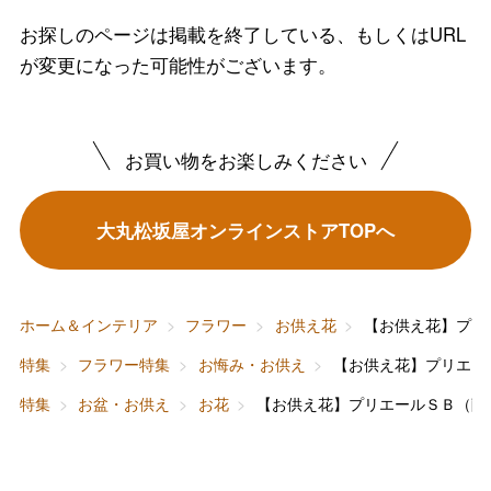
お探しのページは掲載を終了している、もしくはURL
が変更になった可能性がございます。
バレンタインチョコレート
フード＆スイーツ
ホワイトデー
お買い物をお楽しみください
大丸・松坂屋のギフト
ビューティー
母の日
大丸松坂屋オンラインストアTOPへ
ファッション
出産内祝い
父の日
ホーム＆インテリア
結婚内祝い
お中元
ホーム＆インテリア
フラワー
お供え花
【お供え花】プリ
ベビー＆キッズ
お香典返し
特集
フラワー特集
お悔み・お供え
【お供え花】プリエー
敬老の日
特集
お盆・お供え
お花
【お供え花】プリエールＳＢ（蘭
快気祝い
お歳暮
入学内祝い
おせち料理