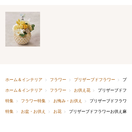
バレンタインチョコレート
フード＆スイーツ
ホワイトデー
大丸・松坂屋のギフト
ビューティー
母の日
ファッション
出産内祝い
父の日
ホーム＆インテリア
フラワー
プリザーブドフラワー
プリ
ホーム＆インテリア
結婚内祝い
お中元
ホーム＆インテリア
フラワー
お供え花
プリザーブドフラ
ベビー＆キッズ
お香典返し
特集
フラワー特集
お悔み・お供え
プリザーブドフラワー
敬老の日
特集
お盆・お供え
お花
プリザーブドフラワーお供え麻乃
快気祝い
お歳暮
入学内祝い