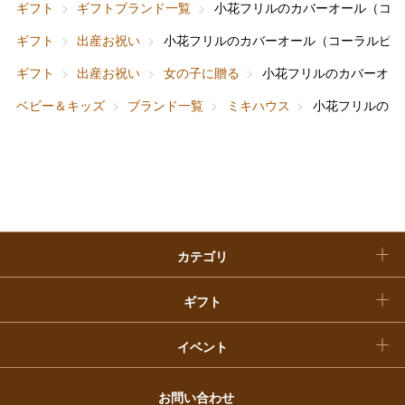
ギフト
ギフトブランド一覧
小花フリルのカバーオール（コー
ホーム＆インテリア
結婚内祝い
お中元
ギフト
出産お祝い
小花フリルのカバーオール（コーラルピン
ベビー＆キッズ
お香典返し
ギフト
出産お祝い
女の子に贈る
小花フリルのカバーオー
敬老の日
ベビー＆キッズ
ブランド一覧
ミキハウス
小花フリルのカ
快気祝い
お歳暮
入学内祝い
おせち料理
クリスマスケーキ
カテゴリ
福袋
ギフト
イベント
お問い合わせ