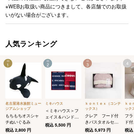
※WEBお取扱い商品につきまして、各店舗でのお取扱
いがない場合がございます。
人気ランキング
4
1
2
3
名古屋港水族館ミュー
ミキハウス
ｋｏｎｔｅｘ（コンテ
ｋｏ
ジアムショップ
ックス）
ック
＜ミキハウス＞フ
もちもちオスシャ
クレア フード付
フラ
ェイス＆ハンド＆
チぬいぐるみ
きバスタオルセッ
ド付
ミニタオル２枚セ
税込
5,500
円
ト
セッ
ット
税込
2,800
円
税込
5,973
円
税