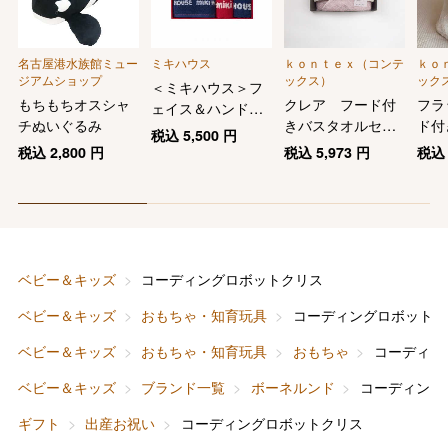
名古屋港水族館ミュー
ミキハウス
ｋｏｎｔｅｘ（コンテ
ｋｏ
ジアムショップ
ックス）
ック
＜ミキハウス＞フ
もちもちオスシャ
クレア フード付
フラ
ェイス＆ハンド＆
チぬいぐるみ
きバスタオルセッ
ド付
ミニタオル２枚セ
税込
5,500
円
バレンタインチョコレート
ト
セッ
ット
税込
2,800
円
税込
5,973
円
税
フード＆スイーツ
ホワイトデー
大丸・松坂屋のギフト
ビューティー
母の日
ファッション
出産内祝い
ベビー＆キッズ
コーディングロボットクリス
父の日
ベビー＆キッズ
おもちゃ・知育玩具
コーディングロボットク
ホーム＆インテリア
結婚内祝い
お中元
ベビー＆キッズ
おもちゃ・知育玩具
おもちゃ
コーディン
ベビー＆キッズ
お香典返し
ベビー＆キッズ
ブランド一覧
ボーネルンド
コーディング
敬老の日
ギフト
出産お祝い
コーディングロボットクリス
快気祝い
お歳暮