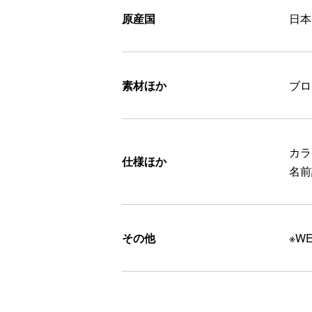
原産国
日本
素材ほか
ブロ
カラ
仕様ほか
名前
その他
※W