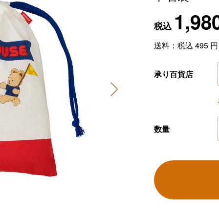
1,98
税込
送料：税込
495
円
承り百貨店
数量