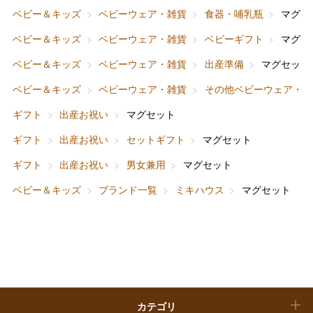
ベビー＆キッズ
ベビーウェア・雑貨
食器・哺乳瓶
マグセ
フード＆スイーツ
ホワイトデー
ベビー＆キッズ
ベビーウェア・雑貨
ベビーギフト
マグセ
大丸・松坂屋のギフト
ビューティー
母の日
ベビー＆キッズ
ベビーウェア・雑貨
出産準備
マグセット
ファッション
出産内祝い
ベビー＆キッズ
ベビーウェア・雑貨
その他ベビーウェア・雑
父の日
ギフト
出産お祝い
マグセット
ホーム＆インテリア
結婚内祝い
お中元
ギフト
出産お祝い
セットギフト
マグセット
ベビー＆キッズ
お香典返し
ギフト
出産お祝い
男女兼用
マグセット
敬老の日
ベビー＆キッズ
ブランド一覧
ミキハウス
マグセット
快気祝い
お歳暮
入学内祝い
おせち料理
クリスマスケーキ
カテゴリ
福袋