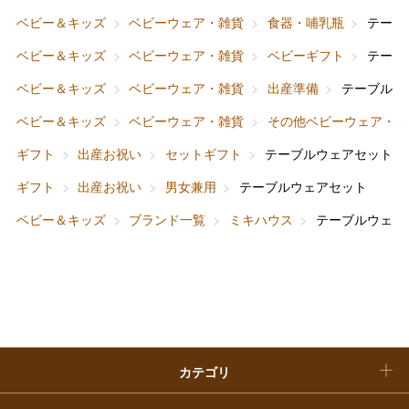
ホワイトデー
ベビー＆キッズ
ベビーウェア・雑貨
食器・哺乳瓶
テーブ
大丸・松坂屋のギフト
ビューティー
母の日
ベビー＆キッズ
ベビーウェア・雑貨
ベビーギフト
テーブ
ファッション
出産内祝い
ベビー＆キッズ
ベビーウェア・雑貨
出産準備
テーブルウ
父の日
ベビー＆キッズ
ベビーウェア・雑貨
その他ベビーウェア・雑
ホーム＆インテリア
結婚内祝い
お中元
ギフト
出産お祝い
セットギフト
テーブルウェアセット
ベビー＆キッズ
お香典返し
ギフト
出産お祝い
男女兼用
テーブルウェアセット
敬老の日
ベビー＆キッズ
ブランド一覧
ミキハウス
テーブルウェア
快気祝い
お歳暮
入学内祝い
おせち料理
クリスマスケーキ
カテゴリ
福袋