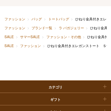
母の日
ファッション
出産内祝い
父の日
ファッション
バッグ
トートバッグ
ひねり金具付きエレガ
ホーム＆インテリア
結婚内祝い
お中元
ファッション
ブランド一覧
ラ バガジェリー
ひねり金具
ベビー＆キッズ
お香典返し
SALE
サマーSALE
ファッション・その他
ひねり金具付
敬老の日
SALE
ファッション
ひねり金具付きエレガンストート Ｓサ
快気祝い
お歳暮
入学内祝い
おせち料理
クリスマスケーキ
カテゴリ
福袋
ギフト