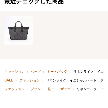
最近チェックした商品
バレンタインチョコレート
フード＆スイーツ
ホワイトデー
大丸・松坂屋のギフト
ビューティー
母の日
ファッション
出産内祝い
父の日
ホーム＆インテリア
結婚内祝い
お中元
ファッション
バッグ
トートバッグ
リネンライク イニシ
ベビー＆キッズ
お香典返し
SALE
ファッション
リネンライク イニシャルトート Ｓサ
敬老の日
ファッション
ブランド一覧
イザック
リネンライク イニ
快気祝い
お歳暮
入学内祝い
おせち料理