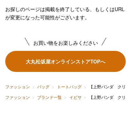
お探しのページは掲載を終了している、もしくはURL
バレンタインチョコレート
が変更になった可能性がございます。
フード＆スイーツ
ホワイトデー
大丸・松坂屋のギフト
ビューティー
お買い物をお楽しみください
母の日
ファッション
出産内祝い
父の日
大丸松坂屋オンラインストアTOPへ
ホーム＆インテリア
結婚内祝い
お中元
ベビー＆キッズ
お香典返し
ファッション
バッグ
トートバッグ
【上野パンダ クリア
敬老の日
ファッション
ブランド一覧
イビサ
【上野パンダ クリア
快気祝い
お歳暮
入学内祝い
おせち料理