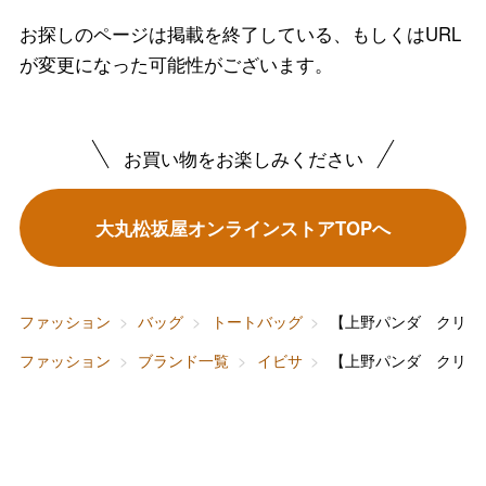
お探しのページは掲載を終了している、もしくはURL
バレンタインチョコレート
が変更になった可能性がございます。
フード＆スイーツ
ホワイトデー
大丸・松坂屋のギフト
ビューティー
お買い物をお楽しみください
母の日
ファッション
出産内祝い
父の日
大丸松坂屋オンラインストアTOPへ
ホーム＆インテリア
結婚内祝い
お中元
ベビー＆キッズ
お香典返し
ファッション
バッグ
トートバッグ
【上野パンダ クリア
敬老の日
ファッション
ブランド一覧
イビサ
【上野パンダ クリア
快気祝い
お歳暮
入学内祝い
おせち料理