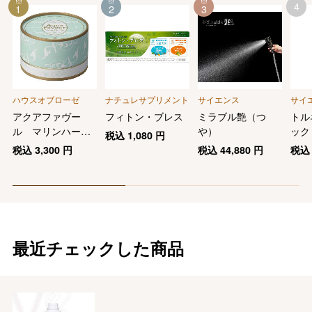
4
1
2
3
ハウスオブローゼ
ナチュレサプリメント
サイエンス
サイ
アクアファヴー
フィトン・ブレス
ミラブル艶（つ
トル
ル マリンハーブ
や）
ック
税込
1,080
円
スパ ボディパウ
税込
3,300
円
税込
44,880
円
税
ダー
最近チェックした商品
バレンタインチョコレート
フード＆スイーツ