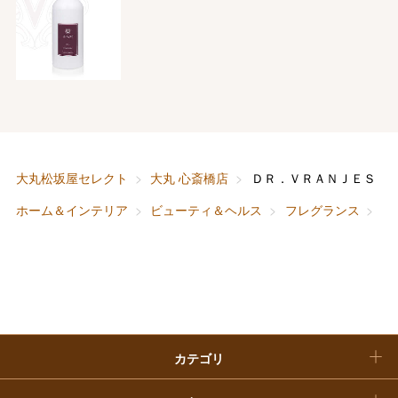
ホワイトデー
大丸・松坂屋のギフト
ビューティー
母の日
ファッション
出産内祝い
父の日
ホーム＆インテリア
結婚内祝い
お中元
ベビー＆キッズ
お香典返し
大丸松坂屋セレクト
大丸 心斎橋店
ＤＲ．ＶＲＡＮＪＥＳ 
敬老の日
ホーム＆インテリア
ビューティ＆ヘルス
フレグランス
Ｄ
快気祝い
お歳暮
入学内祝い
おせち料理
クリスマスケーキ
カテゴリ
福袋