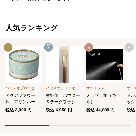
人気ランキング
4
1
2
3
ハウスオブローゼ
ハウスオブローゼ
サイエンス
サイ
アクアファヴー
熊野筆 パウダー
ミラブル艶（つ
トル
ル マリンハーブ
＆チークブラシ
や）
ック
スパ ボディパウ
税込
3,300
円
税込
4,950
円
税込
44,880
円
税
ダー