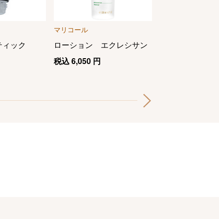
マリコール
西川 Ｋｅｅｐｓ
ティック
ローション エクレシサン
ピロークッショ
税込
6,050
円
税込
16,500
円