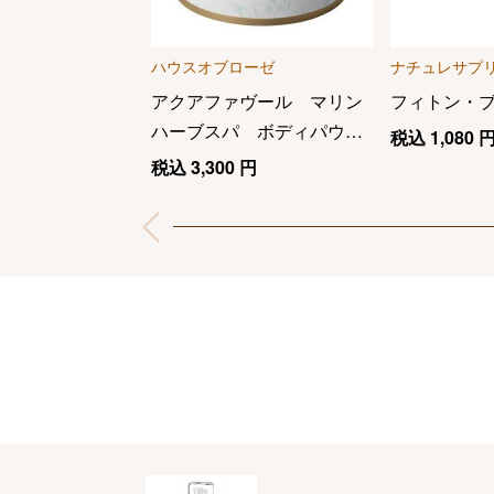
ハウスオブローゼ
ナチュレサプ
アクアファヴール マリン
フィトン・
ハーブスパ ボディパウダ
税込
1,080
ー
税込
3,300
円