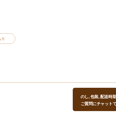
入り
のし, 包装, 配送
ご質問にチャット