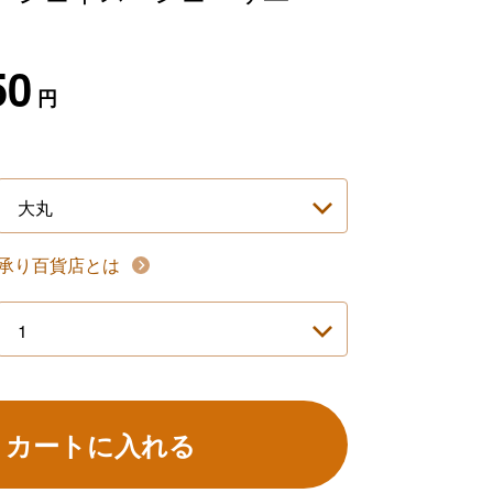
50
円
承り百貨店とは
カートに入れる