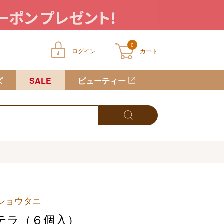
0
ログイン
カート
ートに商品が入っていません
ズ
SALE
ビューティー
ショウタニ
テラ（６個入）