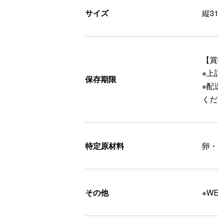
サイズ
縦3
【賞
※上
保存期限
※配
くだ
特定原材料
卵・
その他
※W