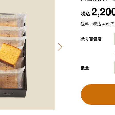
2,20
税込
送料：税込
495
円
承り百貨店
数量