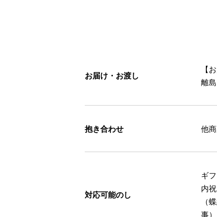
【お
お届け・お渡し
離島
抱き合わせ
他商
ギフ
内祝
対応可能のし
（蝶
事）