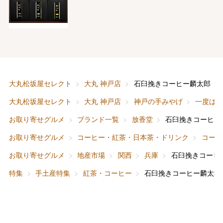
バレンタインチョコレート
フード＆スイーツ
ホワイトデー
大丸・松坂屋のギフト
ビューティー
母の日
大丸松坂屋セレクト
大丸 神戸店
石臼挽きコーヒー麟太郎 
ファッション
出産内祝い
大丸松坂屋セレクト
大丸 神戸店
神戸の手みやげ
一度は
父の日
お取り寄せグルメ
ブランド一覧
放香堂
石臼挽きコーヒー
ホーム＆インテリア
結婚内祝い
お中元
お取り寄せグルメ
コーヒー・紅茶・日本茶・ドリンク
コーヒ
ベビー＆キッズ
お香典返し
お取り寄せグルメ
地産市場
関西
兵庫
石臼挽きコーヒ
敬老の日
特集
手土産特集
紅茶・コーヒー
石臼挽きコーヒー麟太郎
快気祝い
お歳暮
入学内祝い
おせち料理