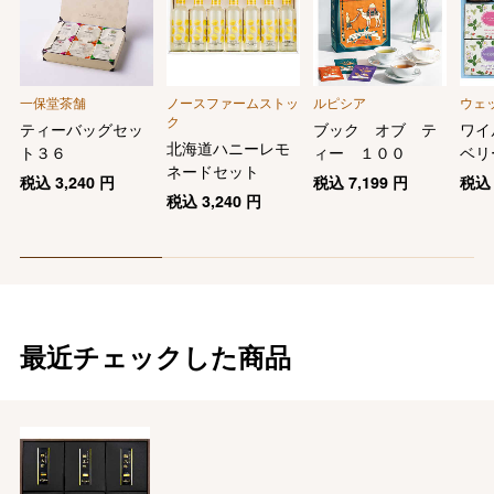
一保堂茶舗
ノースファームストッ
ルピシア
ウェ
ク
ティーバッグセッ
ブック オブ テ
ワイ
北海道ハニーレモ
ト３６
ィー １００
ベリ
ネードセット
税込
3,240
円
税込
7,199
円
税
税込
3,240
円
最近チェックした商品