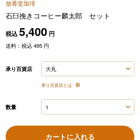
放香堂加琲
石臼挽きコーヒー麟太郎 セット
5,400
税込
円
送料：税込
495
円
承り百貨店
承り百貨店とは
数量
カートに入れる