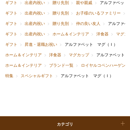
ギフト
出産内祝い
贈り先別
親や親戚
アルファベット
フード＆スイーツ
ホワイトデー
ギフト
出産内祝い
贈り先別
お子様のいるファミリー
大丸・松坂屋のギフト
ビューティー
母の日
ギフト
出産内祝い
贈り先別
仲の良い友人
アルファベ
ファッション
出産内祝い
ギフト
出産内祝い
ホーム＆インテリア
洋食器
マグカ
父の日
ギフト
昇進・退職お祝い
アルファベット マグ（Ｉ）
ホーム＆インテリア
結婚内祝い
お中元
ホーム＆インテリア
洋食器
マグカップ
アルファベット 
ベビー＆キッズ
お香典返し
ホーム＆インテリア
ブランド一覧
ロイヤルコペンハーゲン
敬老の日
特集
スペシャルギフト
アルファベット マグ（Ｉ）
快気祝い
お歳暮
入学内祝い
おせち料理
クリスマスケーキ
カテゴリ
福袋