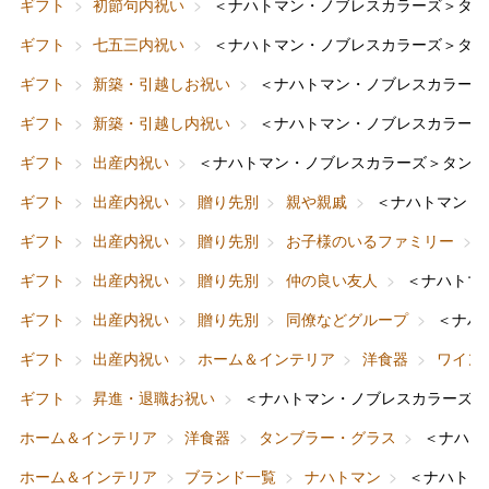
ギフト
初節句内祝い
＜ナハトマン・ノブレスカラーズ＞タン
ギフト
七五三内祝い
＜ナハトマン・ノブレスカラーズ＞タン
ギフト
新築・引越しお祝い
＜ナハトマン・ノブレスカラーズ
ギフト
新築・引越し内祝い
＜ナハトマン・ノブレスカラーズ
ギフト
出産内祝い
＜ナハトマン・ノブレスカラーズ＞タンブ
ギフト
出産内祝い
贈り先別
親や親戚
＜ナハトマン・
バレンタインチョコレート
ギフト
出産内祝い
贈り先別
お子様のいるファミリー
フード＆スイーツ
ホワイトデー
ギフト
出産内祝い
贈り先別
仲の良い友人
＜ナハトマ
大丸・松坂屋のギフト
ビューティー
母の日
ギフト
出産内祝い
贈り先別
同僚などグループ
＜ナハ
ファッション
出産内祝い
ギフト
出産内祝い
ホーム＆インテリア
洋食器
ワイン
父の日
ギフト
昇進・退職お祝い
＜ナハトマン・ノブレスカラーズ＞
ホーム＆インテリア
結婚内祝い
お中元
ホーム＆インテリア
洋食器
タンブラー・グラス
＜ナハト
ベビー＆キッズ
お香典返し
ホーム＆インテリア
ブランド一覧
ナハトマン
＜ナハトマ
敬老の日