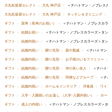
大丸松坂屋セレクト
大丸 神戸店
＜ナハトマン・ノブレスカ
大丸松坂屋セレクト
大丸 神戸店
キッチン＆ダイニング
ギフト
賀寿（長寿のお祝い）
＜ナハトマン・ノブレスカラー
ギフト
結婚お祝い
＜ナハトマン・ノブレスカラーズ＞タンブ
ギフト
結婚内祝い
＜ナハトマン・ノブレスカラーズ＞タンブ
ギフト
結婚内祝い
贈り先別
親や親戚
＜ナハトマン・
ギフト
結婚内祝い
贈り先別
お子様のいるファミリー
ギフト
結婚内祝い
贈り先別
仲の良い友人
＜ナハトマ
ギフト
結婚内祝い
贈り先別
同僚などグループ
＜ナハ
ギフト
結婚内祝い
ホーム＆インテリア
洋食器
ワイン
ギフト
入学・入園祝いのお返し （入学･入園内祝い）
ホーム
ギフト
成人の内祝い
＜ナハトマン・ノブレスカラーズ＞タン