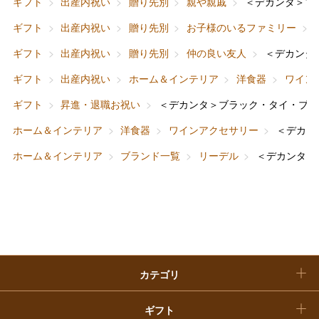
ギフト
出産内祝い
贈り先別
親や親戚
＜デカンタ＞ブ
大丸・松坂屋のギフト
ビューティー
母の日
ギフト
出産内祝い
贈り先別
お子様のいるファミリー
ファッション
出産内祝い
ギフト
出産内祝い
贈り先別
仲の良い友人
＜デカンタ
父の日
ギフト
出産内祝い
ホーム＆インテリア
洋食器
ワイン
ホーム＆インテリア
結婚内祝い
お中元
ギフト
昇進・退職お祝い
＜デカンタ＞ブラック・タイ・ブリ
ベビー＆キッズ
お香典返し
ホーム＆インテリア
洋食器
ワインアクセサリー
＜デカン
敬老の日
ホーム＆インテリア
ブランド一覧
リーデル
＜デカンタ＞
快気祝い
お歳暮
入学内祝い
おせち料理
クリスマスケーキ
カテゴリ
福袋
ギフト