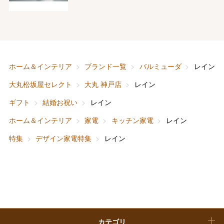
フード＆スイーツ
ホワイトデー
大丸・松坂屋のギフト
ビューティー
母の日
ファッション
出産内祝い
ホーム＆インテリア
ブランド一覧
バルミューダ
レイン
父の日
大丸松坂屋セレクト
大丸 神戸店
レイン
ホーム＆インテリア
結婚内祝い
お中元
ギフト
結婚お祝い
レイン
ベビー＆キッズ
お香典返し
ホーム＆インテリア
家電
キッチン家電
レイン
敬老の日
特集
デザイン家電特集
レイン
快気祝い
お歳暮
入学内祝い
おせち料理
クリスマスケーキ
カテゴリ
福袋