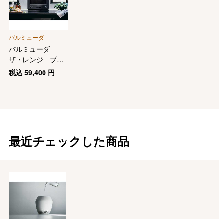
バルミューダ
バルミューダ
ザ・レンジ ブラ
ック
税込
59,400
円
最近チェックした商品
バレンタインチョコレート