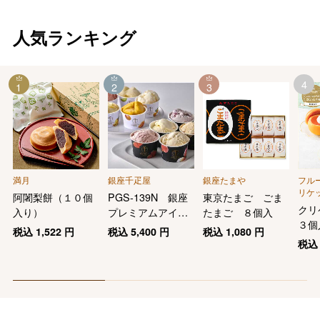
人気ランキング
4
1
2
3
満月
銀座千疋屋
銀座たまや
フル
リケ
阿闍梨餅（１０個
PGS-139N 銀座
東京たまご ごま
クリ
入り）
プレミアムアイス
たまご ８個入
３個
＆ソルベ10個
税込
1,522
円
税込
5,400
円
税込
1,080
円
税