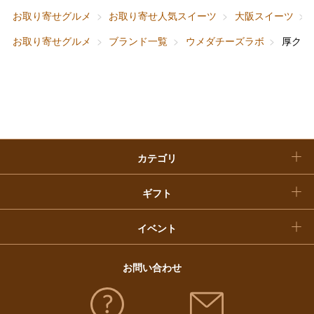
ベビー＆キッズ
お香典返し
お取り寄せグルメ
お取り寄せ人気スイーツ
大阪スイーツ
敬老の日
お取り寄せグルメ
ブランド一覧
ウメダチーズラボ
厚クッ
快気祝い
お歳暮
入学内祝い
おせち料理
クリスマスケーキ
カテゴリ
福袋
ギフト
イベント
お問い合わせ