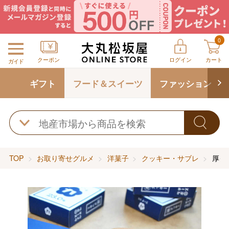
0
クーポン
ログイン
カート
ガイド
ギフト
フード＆スイーツ
ファッション
TOP
お取り寄せグルメ
洋菓子
クッキー・サブレ
厚ク