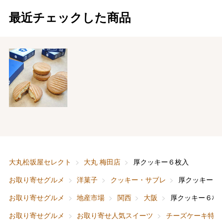
最近チェックした商品
バレンタインチョコレート
フード＆スイーツ
ホワイトデー
大丸・松坂屋のギフト
ビューティー
母の日
大丸松坂屋セレクト
大丸 梅田店
厚クッキー６枚入
ファッション
出産内祝い
お取り寄せグルメ
洋菓子
クッキー・サブレ
厚クッキー６
父の日
お取り寄せグルメ
地産市場
関西
大阪
厚クッキー６枚
ホーム＆インテリア
結婚内祝い
お中元
お取り寄せグルメ
お取り寄せ人気スイーツ
チーズケーキ特集