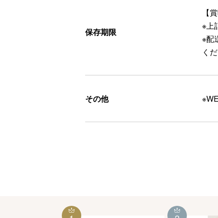
【賞
※上
保存期限
※配
くだ
その他
※W