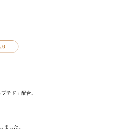
入り
ペプチド」配合。
合しました。