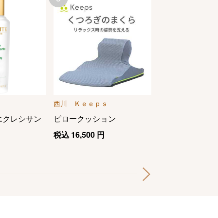
西川 Ｋｅｅｐｓ
西川 Ｋｅｅｐｓ
エクレシサン
ピロークッション
クッションｆｏ
ｔｙ
税込
16,500
円
税込
14,300
円