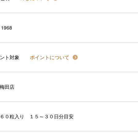
11968
イント対象
ポイントについて
梅田店
６０粒入り １５～３０日分目安