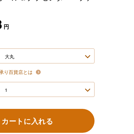
3
円
承り百貨店とは
カートに入れる