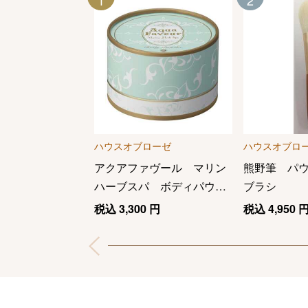
1
2
ハウスオブローゼ
ハウスオブロ
アクアファヴール マリン
熊野筆 パ
ハーブスパ ボディパウダ
ブラシ
ー
税込
3,300
円
税込
4,950