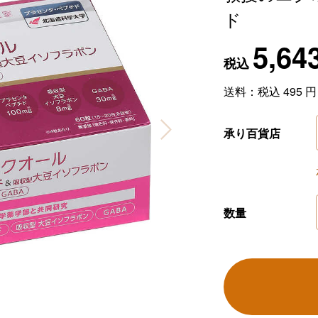
ド
5,64
税込
送料：税込
495
円
承り百貨店
数量