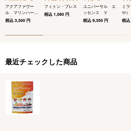
アクアファヴー
フィトン・ブレス
ユニバーサル エ
ミラ
ル マリンハーブ
ッセンス Ｖ
や）
税込
1,080
円
スパ ボディパウ
税込
3,300
円
税込
9,350
円
税
ダー
最近チェックした商品
バレンタインチョコレート
フード＆スイーツ
ホワイトデー
大丸・松坂屋のギフト
ビューティー
母の日
ファッション
出産内祝い
父の日