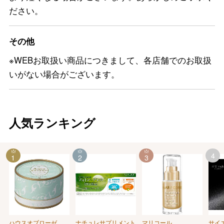
ださい。
その他
※WEBお取扱い商品につきまして、各店舗でのお取扱
いがない場合がございます。
人気ランキング
4
1
2
3
ハウスオブローゼ
ナチュレサプリメント
マリコール
サイ