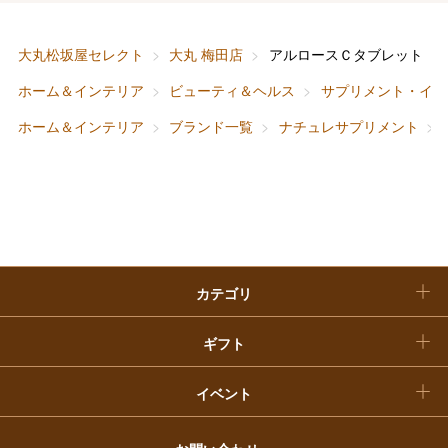
ホーム＆インテリア
結婚内祝い
お中元
大丸松坂屋セレクト
大丸 梅田店
アルロースＣタブレット
ベビー＆キッズ
お香典返し
ホーム＆インテリア
ビューティ＆ヘルス
サプリメント・イン
敬老の日
ホーム＆インテリア
ブランド一覧
ナチュレサプリメント
快気祝い
お歳暮
入学内祝い
おせち料理
クリスマスケーキ
カテゴリ
福袋
ギフト
イベント