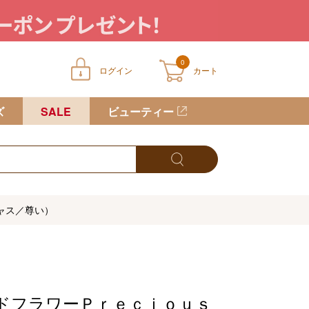
0
ログイン
カート
ートに商品が入っていません
ズ
SALE
ビューティー
ャス／尊い）
ドフラワーＰｒｅｃｉｏｕｓ