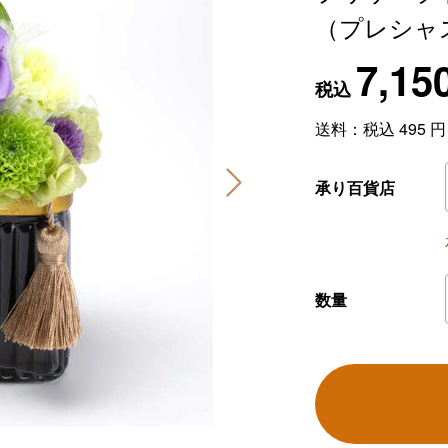
（プレシャ
7,15
税込
送料：税込
495
円
承り百貨店
数量