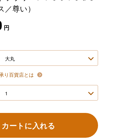
ス／尊い）
0
円
承り百貨店とは
カートに入れる