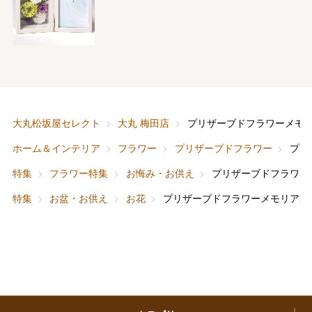
バレンタインチョコレート
フード＆スイーツ
ホワイトデー
大丸・松坂屋のギフト
ビューティー
母の日
ファッション
出産内祝い
父の日
大丸松坂屋セレクト
大丸 梅田店
プリザーブドフラワーメモ
ホーム＆インテリア
結婚内祝い
お中元
ホーム＆インテリア
フラワー
プリザーブドフラワー
プリ
ベビー＆キッズ
お香典返し
特集
フラワー特集
お悔み・お供え
プリザーブドフラワー
敬老の日
特集
お盆・お供え
お花
プリザーブドフラワーメモリアル
快気祝い
お歳暮
入学内祝い
おせち料理
クリスマスケーキ