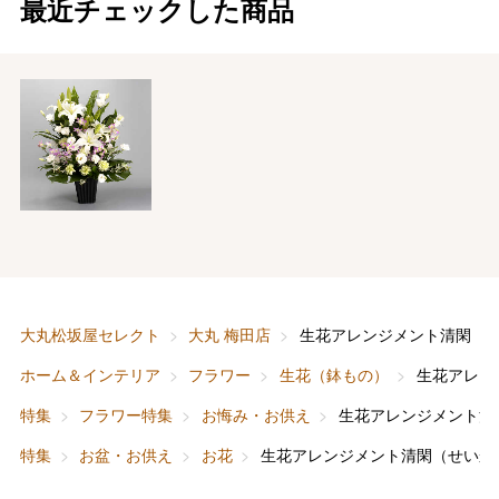
最近チェックした商品
バレンタインチョコレート
フード＆スイーツ
ホワイトデー
大丸・松坂屋のギフト
ビューティー
母の日
ファッション
出産内祝い
父の日
大丸松坂屋セレクト
大丸 梅田店
生花アレンジメント清閑（
ホーム＆インテリア
結婚内祝い
お中元
ホーム＆インテリア
フラワー
生花（鉢もの）
生花アレン
ベビー＆キッズ
お香典返し
特集
フラワー特集
お悔み・お供え
生花アレンジメント清
敬老の日
特集
お盆・お供え
お花
生花アレンジメント清閑（せいか
快気祝い
お歳暮