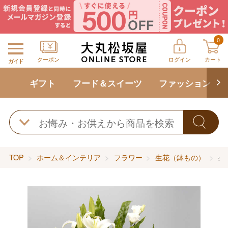
0
クーポン
ログイン
カート
ガイド
ギフト
フード＆スイーツ
ファッション
TOP
ホーム＆インテリア
フラワー
生花（鉢もの）
生