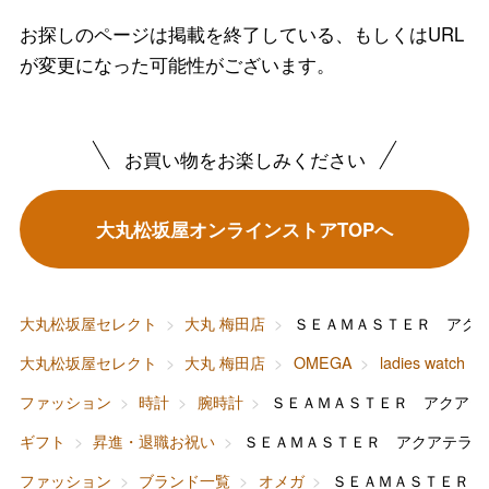
お探しのページは掲載を終了している、もしくはURL
が変更になった可能性がございます。
お買い物をお楽しみください
バレンタインチョコレート
フード＆スイーツ
大丸松坂屋オンラインストアTOPへ
ホワイトデー
大丸・松坂屋のギフト
ビューティー
母の日
ファッション
出産内祝い
大丸松坂屋セレクト
大丸 梅田店
ＳＥＡＭＡＳＴＥＲ アク
父の日
大丸松坂屋セレクト
大丸 梅田店
OMEGA
ladies watch
ホーム＆インテリア
結婚内祝い
お中元
ファッション
時計
腕時計
ＳＥＡＭＡＳＴＥＲ アクアテ
ベビー＆キッズ
お香典返し
ギフト
昇進・退職お祝い
ＳＥＡＭＡＳＴＥＲ アクアテラ 
敬老の日
ファッション
ブランド一覧
オメガ
ＳＥＡＭＡＳＴＥＲ 
快気祝い