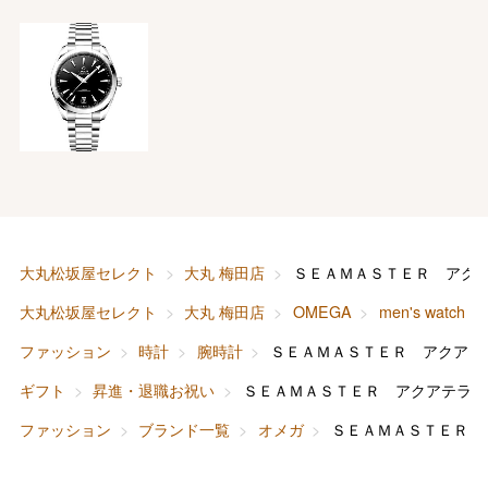
バレンタインチョコレート
フード＆スイーツ
ホワイトデー
大丸・松坂屋のギフト
ビューティー
母の日
ファッション
出産内祝い
大丸松坂屋セレクト
大丸 梅田店
ＳＥＡＭＡＳＴＥＲ アク
父の日
大丸松坂屋セレクト
大丸 梅田店
OMEGA
men's watch
ホーム＆インテリア
結婚内祝い
お中元
ファッション
時計
腕時計
ＳＥＡＭＡＳＴＥＲ アクアテ
ベビー＆キッズ
お香典返し
ギフト
昇進・退職お祝い
ＳＥＡＭＡＳＴＥＲ アクアテラ 
敬老の日
ファッション
ブランド一覧
オメガ
ＳＥＡＭＡＳＴＥＲ 
快気祝い
お歳暮